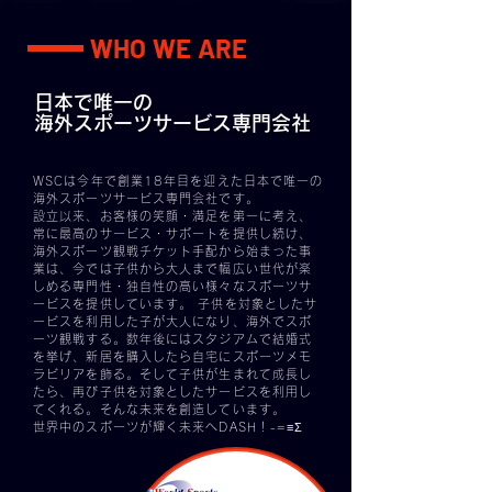
WHO WE ARE
日本で唯一の
海外スポーツサービス専門会社
WSCは今年で創業18年目を迎えた日本で唯一の
海外スポーツサービス専門会社です。
設立以来、お客様の笑顔・満足を第一に考え、
常に最高のサービス・サポートを提供し続け、
海外スポーツ観戦チケット手配から始まった事
業は、今では子供から大人まで幅広い世代が楽
しめる専門性・独自性の高い様々なスポーツサ
ービスを提供しています。 子供を対象としたサ
ービスを利用した子が大人になり、海外でスポ
ーツ観戦する。数年後にはスタジアムで結婚式
を挙げ、新居を購入したら自宅にスポーツメモ
ラビリアを飾る。そして子供が生まれて成長し
たら、再び子供を対象としたサービスを利用し
てくれる。そんな未来を創造しています。
世界中のスポーツが輝く未来へDASH！-=≡Σ