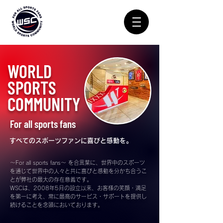
​WORLD
SPORTS
COMMUNITY
For all sports fans
すべてのスポーツファンに喜びと感動を。
～For all sports fans～ を合言葉に、世界中のスポーツ
を通じて世界中の人々と共に喜びと感動を分かち合うこ
とが弊社の最大の存在意義です。
WSCは、2008年5月の設立以来、お客様の笑顔・満足
を第一に考え、常に最高のサービス・サポートを提供し
続けることを念頭においております。