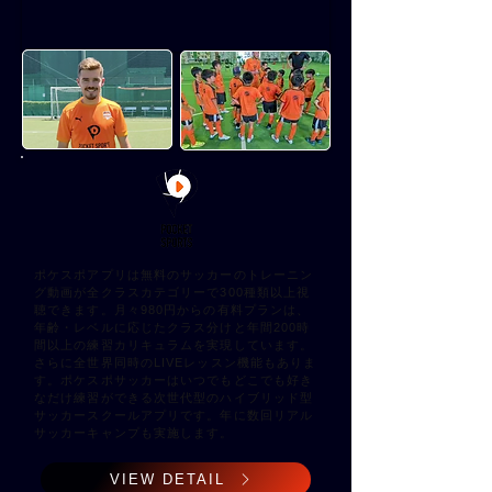
ポケスポアプリは無料のサッカーのトレーニン
グ動画が全クラスカテゴリーで300種類以上視
聴できます。月々980円からの有料プランは、
年齢・レベルに応じたクラス分けと年間200時
間以上の練習カリキュラムを実現しています。
さらに全世界同時のLIVEレッスン機能もありま
す。ポケスポサッカーはいつでもどこでも好き
なだけ練習ができる次世代型のハイブリッド型
サッカースクールアプリです。年に数回リアル
サッカーキャンプも実施します。
VIEW DETAIL