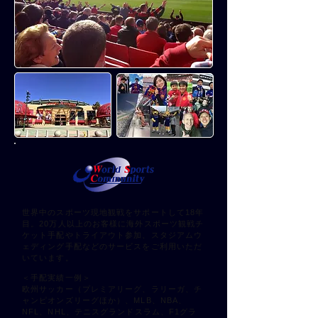
世界中のスポーツ現地観戦をサポートして18年
目。
20万人以上のお客様に海外スポーツ観戦チ
ケット手配やトライアウト参加、スタジアムウ
ェディング手配などのサービスをご利用いただ
いています。
＜手配実績一例＞
欧州サッカー（プレミアリーグ、ラリーガ、チ
ャンピオンズリーグほか）、MLB、NBA、
NFL、NHL、テニスグランドスラム、F1グラ