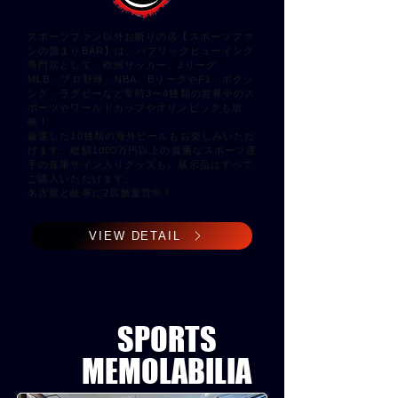
スポーツファン以外お断りの店【スポーツファ
ンの溜まりBAR】は、パブリックビューイング
専門店として、欧州サッカー、Jリーグ、
MLB、プロ野球、NBA、BリーグやF1、ボクシ
ング、ラグビーなど常時3〜4種類の世界中のス
ポーツや
ワールドカップやオリンピックも放
映！
厳選した10種類の海外ビールもお楽しみいただ
けます。総額1000万円以上の貴重なスポーツ選
手の直筆サイン入りグッズも。展示品はすべて
ご購入いただけます。
​名古屋と岐阜に2店舗運営中！
VIEW DETAIL
SPORTS
​MEMOLABILIA