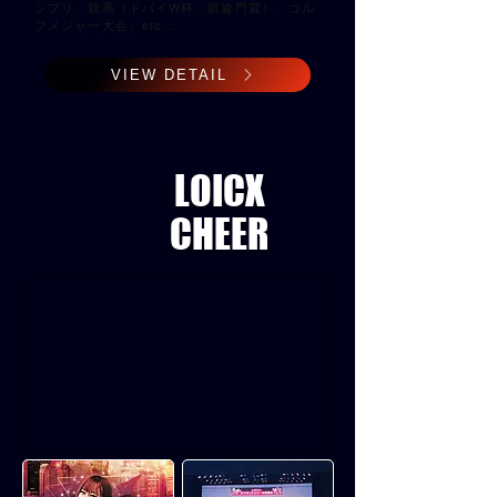
ンプリ、競馬（ドバイW杯、凱旋門賞）、ゴル
フメジャー大会、etc...
VIEW DETAIL
LOICX
​CHEER