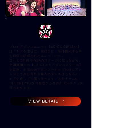
プロチアダンスユニット【LOICX GIRLS☆】
は『チアを主役に』を理念に、海外挑戦する事
を目標に結成されたユニットです。
これまでNFLやNBAのステージに立ちながら、
全国展開中の【LOICX☆チアダンススクール】
を監修。本場のチアダンスをキッズ向けにアレ
ンジしており海外直輸入のダンスはもちろん、
チアを通じて礼儀も学べます。大会チームの
CHEERLYSやプロ養成クラスのJr.Youthクラス
等もあります。
VIEW DETAIL