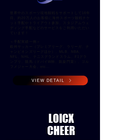
世界中のスポーツ現地観戦をサポートして16年
目。約20万人のお客様に海外スポーツ観戦チケ
ット手配やトライアウト参加、スタジアムウェ
ディング手配などのサービスをご利用いただい
ています！
＜手配実績一例＞
欧州サッカー（プレミアリーグ、ラリーガ、チ
ャンピオンズリーグほか）、MLB、NBA、
NFL、NHL、テニスグランドスラム、F1グラ
ンプリ、競馬（ドバイW杯、凱旋門賞）、ゴル
フメジャー大会、etc...
VIEW DETAIL
LOICX
​CHEER