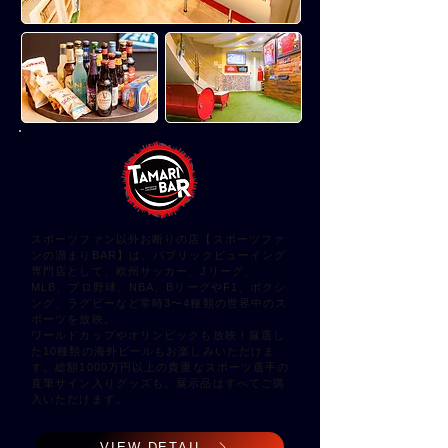
スポーツファン以外お断りの店【スポーツファ
ンの溜まりBAR】は、パブリックビューイング
専門店として、欧州サッカー、Jリーグ、
MLB、プロ野球、NBA、BリーグやF1、ボクシ
ング、ラグビーなど常時3〜4種類の世界中のス
ポーツを放映。
ワールドカップやオリンピックも放映！厳選し
た10種類の海外ビールもお楽しみいただけま
す。総額1000万円以上の貴重なスポーツ選手の
直筆サイン入りグッズも。展示品はすべてご購
入いただけます。
VIEW DETAIL