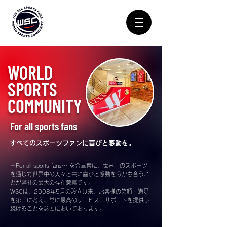
​WORLD
SPORTS
COMMUNITY
For all sports fans
すべてのスポーツファンに喜びと感動を。
～For all sports fans～ を合言葉に、世界中のスポーツ
を通じて世界中の人々と共に喜びと感動を分かち合うこ
とが弊社の最大の存在意義です。
WSCは、2008年5月の設立以来、お客様の笑顔・満足
を第一に考え、常に最高のサービス・サポートを提供し
続けることを念頭においております。