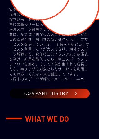
WSCは今年で創業16年目を迎えた日本で唯一の
海外スポーツサービス専門会社です。
設立以来、お客様の笑顔・満足を第一に考え、
常に最高のサービス・サポートを提供し続け、
海外スポーツ観戦チケット手配から始まった事
業は、今では子供から大人まで幅広い世代が楽
しめる専門性・独自性の高い様々なスポーツサ
ービスを提供しています。 子供を対象としたサ
ービスを利用した子が大人になり、海外でスポ
ーツ観戦する。数年後にはスタジアムで結婚式
を挙げ、新居を購入したら自宅にスポーツメモ
ラビリアを飾る。そして子供が生まれて成長し
たら、再び子供を対象としたサービスを利用し
てくれる。そんな未来を創造しています。
世界中のスポーツが輝く未来へDASH！-=≡Σ
COMPANY HISTRY
WHAT WE DO