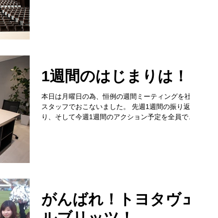
のファン獲得術や、クラブ経営などについて。 アメ
リカのスポーツビジネスはやはり発達しておりま
す。...
1週間のはじまりは！
本日は月曜日の為、恒例の週間ミーティングを社内
スタッフでおこないました。 先週1週間の振り返
り、そして今週1週間のアクション予定を全員です
り合わせ。 もちろん、予定どおり進んでいる案件も
あれば、進んでいない案件もありますね。...
がんばれ！トヨタヴェ
ルブリッツ！