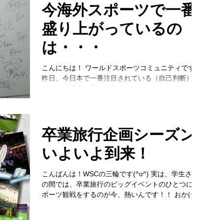
今海外スポーツで一番
盛り上がっているの
は・・・
こんにちは！ ワールドスポーツコミュニティです！
昨日、今日本で一番注目されている（自己判断）ス
ポーツの協会と打ち合わせにいきました！ どのスポ
ーツでしょう？ そうです！ テニス協会様です！ テ
ニス協会様は錦織選手の世界的な活躍により、本当
に多くの人から、問い合わせが来るよ...
卒業旅行企画シーズン
いよいよ到来！
こんばんは！WSCの三輪です(^o^) 実は、学生さん
の間では、卒業旅行のビッグイベントのひとつに ス
ポーツ観戦をするのが今、熱いんです！！ おかげさ
まで、最近、色んな学生さんからお問合せやご注文
をいただいております(*^^*) ...