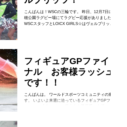
こんばんは！WSCの三輪です。 昨日、12月7日に瑞
穂公園ラグビー場にてラグビー応援がありました。
WSCスタッフとLOICX GIRLS☆はヴェルブリッツ
を応援しています！！ 実は、先週も応援に行かせて
いただきました。私個人としては、初めてのラグビ
ー観戦でした。...
フィギュアGPファイ
ナル お客様ラッシュ
です！！
こんばんは。 ワールドスポーツコミュニティの東で
す。 いよいよ来週に迫っているフィギュアGPファ
イナル。 残念ながら、日本人女子選手は出場なしで
すが 男子は6名中3名が日本人選手ですので楽しみで
すね！ 表彰台独占の可能性もありです。 ...