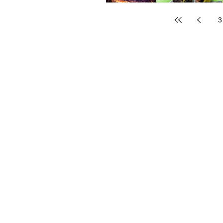
3
ワールドスポーツコ
【本社】愛知県名古屋市中区丸の内3-2
【TEL】052-211-7200
【WSC North America 】ラスベガス
【WSC Europe 】ロッテルダム
【WSC Group Base 】ローマ ミ
海外スポーツサービス事業／スポ
スポーツメモラビリア事業／スポー