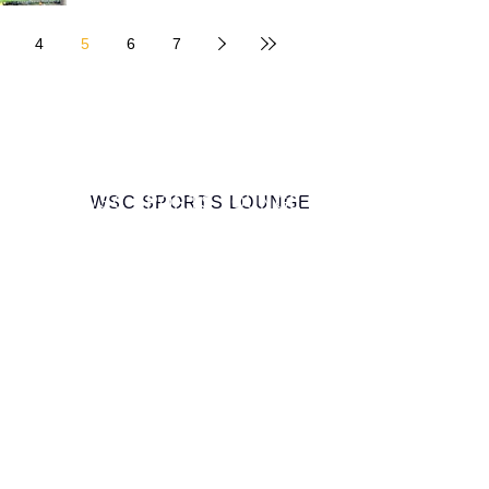
4
5
6
7
ミュニティ株式会社
0-9 WSC SPORTS LOUNGE
WSC SPORTS LOUNGE
ラノ
マドリード バルセロナ
ーツキャリア育成事業／スポーツラウンジ＆コミュニティ事業
ツICT教育事業／スポーツ×ブロックチェーン事業