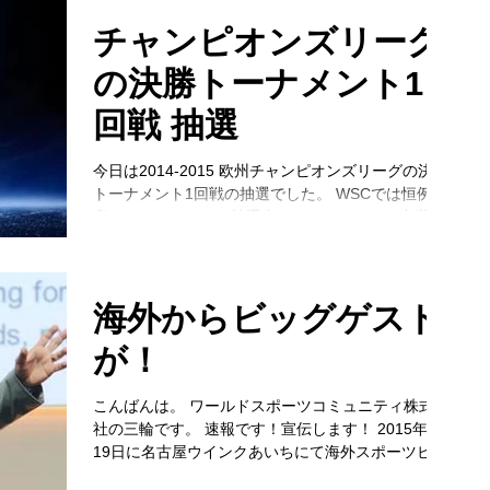
チャンピオンズリーグ
の決勝トーナメント1
回戦 抽選
今日は2014-2015 欧州チャンピオンズリーグの決勝
トーナメント1回戦の抽選でした。 WSCでは恒例行
事になりましたが、抽選会をインターネット中継で
生観戦しています。（笑） 本日はこの抽選会に合わ
せて仕事を早めに調整して真剣に抽選会に臨んでい
ます！...
海外からビッグゲスト
が！
こんばんは。 ワールドスポーツコミュニティ株式会
社の三輪です。 速報です！宣伝します！ 2015年1月
19日に名古屋ウインクあいちにて海外スポーツビジ
ネスセミナーを開催いたします！！ タイトルは、、